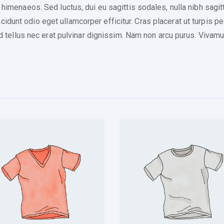
 himenaeos. Sed luctus, dui eu sagittis sodales, nulla nibh sagit
u
idunt odio eget ullamcorper efficitur. Cras placerat ut turpis 
a
fend tellus nec erat pulvinar dignissim. Nam non arcu purus. Viv
n
t
i
t
y