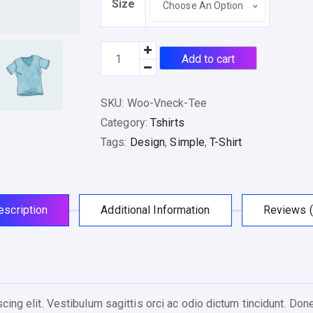
Size
1
Choose An Option
5
t
V
Add to cart
h
-
r
N
o
SKU:
Woo-Vneck-Tee
e
u
Category:
Tshirts
c
g
Tags:
Design
,
Simple
,
T-Shirt
k
h
T
$
-
2
S
escription
Additional Information
Reviews (
0
h
i
r
t
ing elit. Vestibulum sagittis orci ac odio dictum tincidunt. Don
q