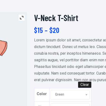
V-Neck T-Shirt
P
$
15
–
$
20
r
Lorem ipsum dolor sit amet, consectetur adi
i
dictum tincidunt. Donec ut metus leo. Class 
c
conubia nostra, per inceptos himenaeos. Sed
e
sagittis augue, vel porttitor diam enim no
r
Phasellus tincidunt odio eget ullamcorper ef
a
vulputate. Nam sed consequat tortor. Curabit
n
erat pulvinar dignissim. Nam non arcu pur
g
Clear
e
Color
:
Green
$