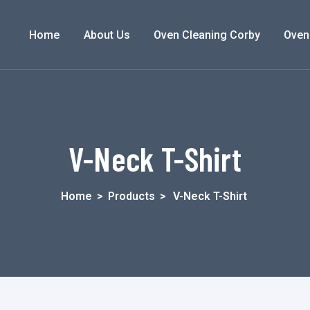
Home
About Us
Oven Cleaning Corby
Oven
V-Neck T-Shirt
Home
>
Products
>
V-Neck T-Shirt