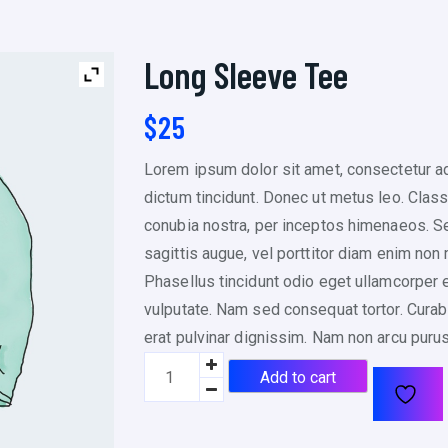
Long Sleeve Tee
$
25
Lorem ipsum dolor sit amet, consectetur adi
dictum tincidunt. Donec ut metus leo. Class 
conubia nostra, per inceptos himenaeos. Sed
sagittis augue, vel porttitor diam enim no
Phasellus tincidunt odio eget ullamcorper ef
vulputate. Nam sed consequat tortor. Curabit
erat pulvinar dignissim. Nam non arcu pur
L
Add to cart
o
n