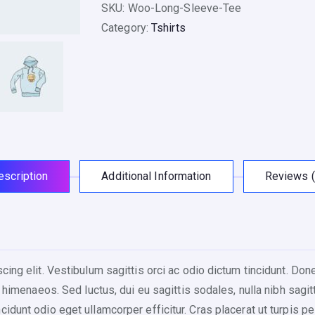
g
SKU:
Woo-Long-Sleeve-Tee
S
Category:
Tshirts
l
e
e
v
e
T
e
escription
Additional Information
Reviews (
e
q
u
a
n
ing elit. Vestibulum sagittis orci ac odio dictum tincidunt. Don
t
 himenaeos. Sed luctus, dui eu sagittis sodales, nulla nibh sagit
i
idunt odio eget ullamcorper efficitur. Cras placerat ut turpis 