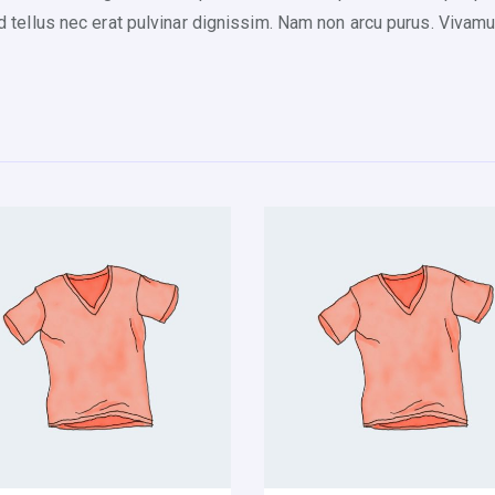
t
fend tellus nec erat pulvinar dignissim. Nam non arcu purus. Viv
y