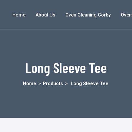
Home
About Us
Oven Cleaning Corby
Oven
Long Sleeve Tee
Home
>
Products
>
Long Sleeve Tee