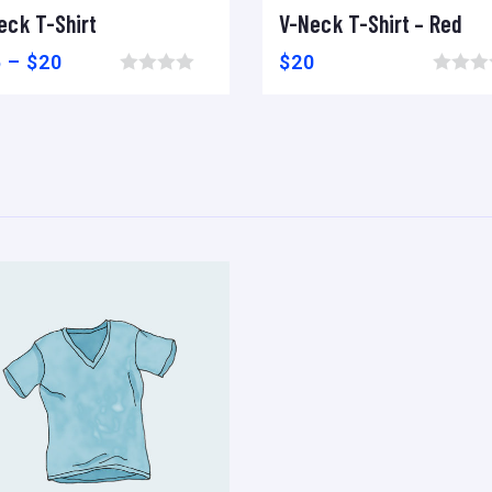
V-Neck T-Shirt – Red
V-Neck T-
Add to cart
Add to wishlist
Compare
Add to cart
$
20
$
15
Browse wishlist