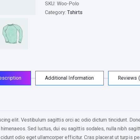
o
SKU:
Woo-Polo
q
Category:
Tshirts
u
a
n
t
i
t
y
escription
Additional Information
Reviews (
ing elit. Vestibulum sagittis orci ac odio dictum tincidunt. Don
 himenaeos. Sed luctus, dui eu sagittis sodales, nulla nibh sagit
idunt odio eget ullamcorper efficitur. Cras placerat ut turpis 