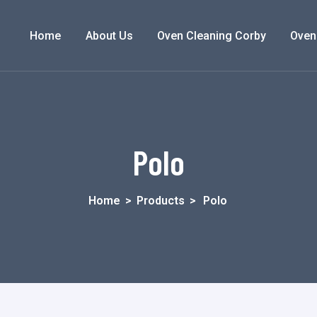
Home
About Us
Oven Cleaning Corby
Oven
Polo
Home
>
Products
>
Polo