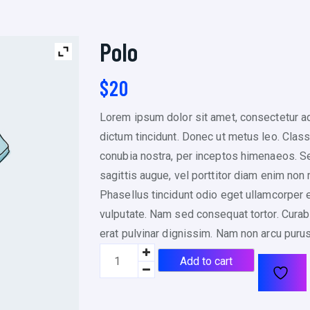
Polo
$
20
Lorem ipsum dolor sit amet, consectetur adi
dictum tincidunt. Donec ut metus leo. Class 
conubia nostra, per inceptos himenaeos. Sed
sagittis augue, vel porttitor diam enim no
Phasellus tincidunt odio eget ullamcorper ef
vulputate. Nam sed consequat tortor. Curabit
erat pulvinar dignissim. Nam non arcu pur
P
Add to cart
o
l